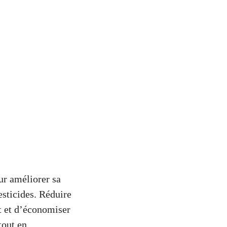
ur améliorer sa
esticides. Réduire
t et d’économiser
tout en