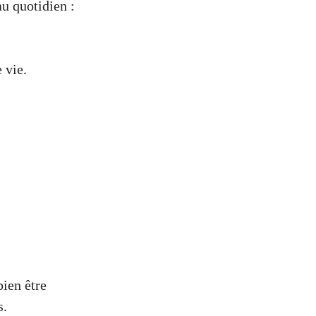
au quotidien :
 vie.
bien être
s.